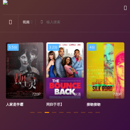
视频
5.5分
3.2分
4分
光
720P
标清
720P
人家是学霸
同归于尽】
接吻接吻