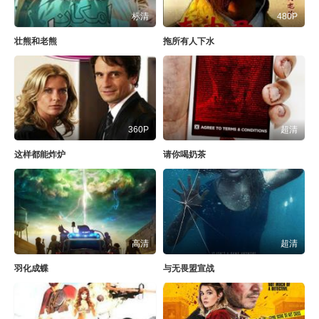
标清
480P
壮熊和老熊
拖所有人下水
360P
超清
这样都能炸炉
请你喝奶茶
高清
超清
羽化成蝶
与无畏盟宣战