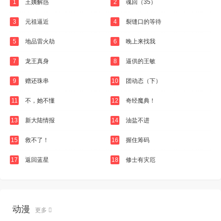
1
王姨解惑
2
魂回（35）
3
元祖逼近
4
裂缝口的等待
5
地品雷火劫
6
晚上来找我
7
龙王真身
8
逼供的王敏
9
赠还珠串
10
团动态（下）
11
不，她不懂
12
奇经魔典！
13
新大陆情报
14
油盐不进
15
救不了！
16
握住筹码
17
返回蓝星
18
修士有灾厄
动漫
更多