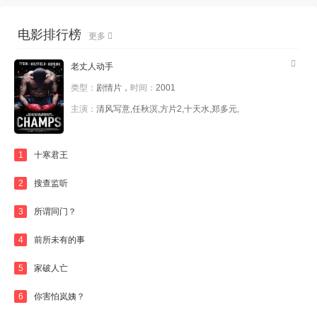
电影排行榜
更多
老丈人动手
类型：
剧情片，
时间：
2001
主演：
清风写意,任秋溟,方片2,十天水,郑多元,
1
十寒君王
2
搜查监听
3
所谓同门？
4
前所未有的事
5
家破人亡
6
你害怕岚姨？