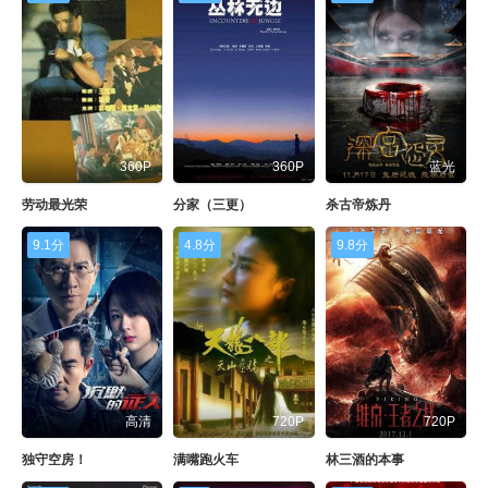
360P
360P
蓝光
劳动最光荣
分家（三更）
杀古帝炼丹
9.1分
4.8分
9.8分
高清
720P
720P
独守空房！
满嘴跑火车
林三酒的本事