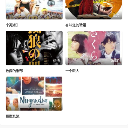
720P
蓝光
个死者】
有味道的话题
标清
360P
热闹的刑部
一个狠人
720P
巨型乱流