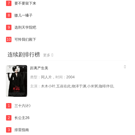
7
要不要留下来
8
嗷儿一嗓子
9
选刑天学院吧
10
可怜我们殿下
连续剧排行榜
更多
距离产生美
类型：
同人片，
时间：
2004
主演：
木木小叶,五叔在此,物泽于渊,小米粥,咖啡伴侣,
1
三十六计》
2
长公主26
3
排雷指南