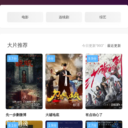
电影
连续剧
综艺
大片推荐
今日更新“993”
最近更新
3.7分
6分
9.9分
270P
标清
360P
先一步删微博
大墟地底
有点动心了
6.1分
1.9分
2.7分