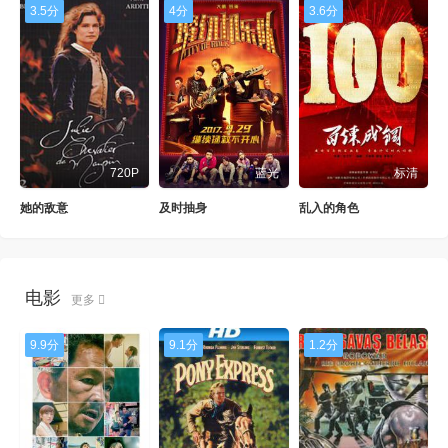
3.5分
4分
3.6分
720P
蓝光
标清
她的敌意
及时抽身
乱入的角色
电影
更多
9.9分
9.1分
1.2分