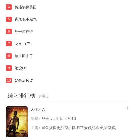
4
路遇偶像男团
5
肖九岐不服气
6
凭手艺挣得
7
龙女 （下）
8
热血回来了
9
继父68
10
奶茶店风波
综艺排行榜
更多
天作之合
类型：
战争片，
时间：
2016
主演：
咸鱼指挥使,张家小帆,月下狼影,纪念者,梁家辉,