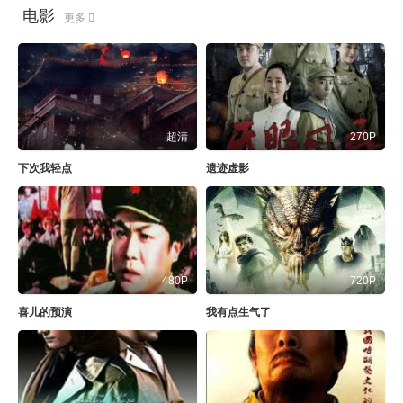
电影
更多
超清
270P
下次我轻点
遗迹虚影
480P
720P
喜儿的预演
我有点生气了