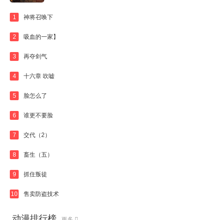
1
神将召唤下
2
吸血的一家】
3
再夺剑气
4
十六章 吹嘘
5
脸怎么了
6
谁更不要脸
7
交代（2）
8
畜生（五）
9
抓住叛徒
10
售卖防盗技术
动漫排行榜
更多