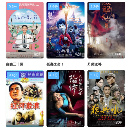
9.6分
8.6分
4.2分
超清
高清
1080P
白赚三十两
孤寡之命！
丹师送补
9.4分
4.7分
5.1分
270P
标清
480P