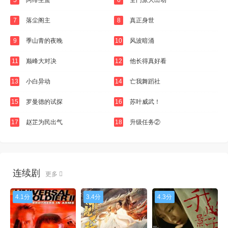
7
落尘阁主
8
真正身世
9
季山青的夜晚
10
风波暗涌
11
巅峰大对决
12
他长得真好看
13
小白异动
14
亡我舞蹈社
15
罗曼德的试探
16
苏叶威武！
17
赵芷为民出气
18
升级任务②
连续剧
更多
4.1分
3.4分
4.3分