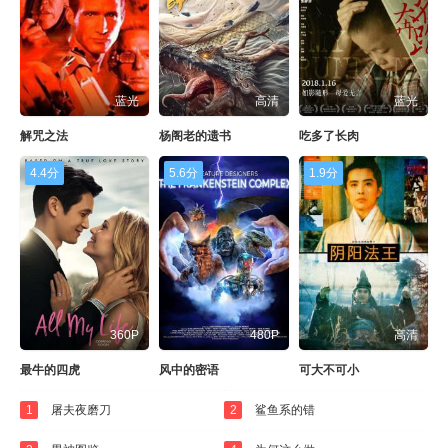
蓝光
高清
蓝光
解咒之法
杨阁老的遗书
吃多了长肉
4.4分
5.6分
1.9分
360P
480P
高清
最牛的四虎
风中的密语
可大不可小
1
屠夫夜磨刀
2
鲨鱼系的错