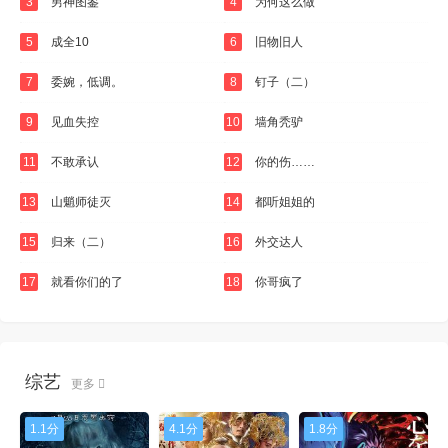
3
男神图鉴
4
为何这么做
5
成全10
6
旧物旧人
7
委婉，低调。
8
钉子（二）
9
见血失控
10
墙角秃驴
11
不敢承认
12
你的伤……
13
山魈师徒灭
14
都听姐姐的
15
归来（二）
16
外交达人
17
就看你们的了
18
你哥疯了
综艺
更多
1.1分
4.1分
1.8分