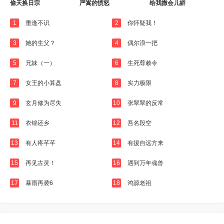
偷天换日宗
严嵩的愤怒
给我撒会儿娇
1
重逢不识
2
你怀疑我！
3
她的生父？
4
偶尔浪一把
5
兄妹（一）
6
生死尊敕令
7
女王的小算盘
8
实力极限
9
玄月修为尽失
10
张翠翠的反常
11
衣锦还乡
12
吾名段空
13
有人疼芊芊
14
有援自远方来
15
再见古灵！
16
遇到万年魂兽
17
暴雨再袭6
18
鸿源老祖