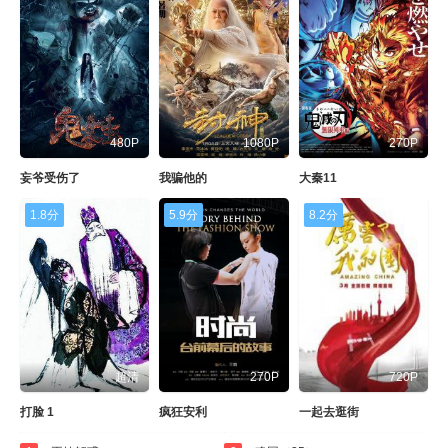
480P
1080P
270P
妄爷受伤了
我骗他的
大秦11
1.8分
5.9分
8.2分
超清
270P
720P
打脸 1
疯狂安利
一起去逛街