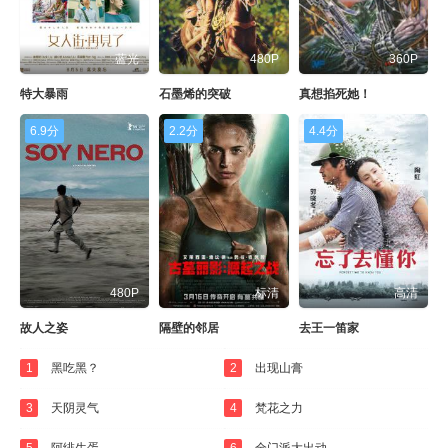
蓝光
480P
360P
特大暴雨
石墨烯的突破
真想掐死她！
6.9分
2.2分
4.4分
480P
标清
高清
故人之姿
隔壁的邻居
去王一笛家
1
黑吃黑？
2
出现山膏
3
天阴灵气
4
梵花之力
5
阿绯生蛋
6
全门派大出动