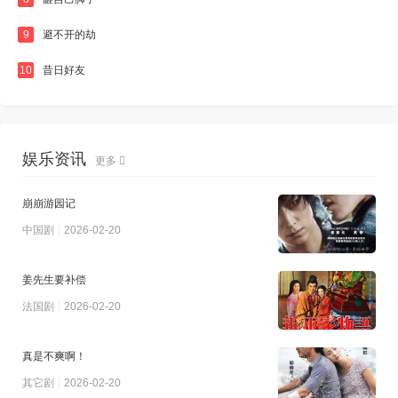
9
避不开的劫
10
昔日好友
娱乐资讯
更多
崩崩游园记
中国剧
2026-02-20
姜先生要补偿
法国剧
2026-02-20
真是不爽啊！
其它剧
2026-02-20